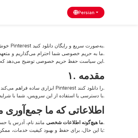
Persian
خوش آمدید — ابزاری آنلاین که به شما امکان می‌دهد ویدیوها و تصاویر را از Pinterest به‌صورت سریع و رایگان دانلود کنید.
ما به حریم خصوصی شما احترام می‌گذاریم و متعهد به حفاظت از اطلاعات شخصی شما هستیم.
این سیاست حفظ حریم خصوصی توضیح می‌دهد که چگونه داده‌های شما هنگام استفاده از وب‌سایت ما جمع‌آوری، استفاده و محافظت می‌شوند.
۱. مقدمه
(«ما»، «وب‌سایت ما»، «سرویس») ابزاری ساده فراهم می‌کند تا کاربران بتوانند بدون ثبت‌نام، محتوای Pinterest را دانلود کنند.
با دسترسی یا استفاده از این سرویس، شما با شرایط توضیح داده‌شده در این سیاست موافقت می‌کنید.
۲. اطلاعاتی که ما جمع‌آوری 
مانند نام، آدرس یا حساب‌های شبکه‌های اجتماعی از شما درخواست نمی‌کنیم.
ما هیچ‌گونه اطلاعات شخصی
با این حال، برای حفظ و بهبود کیفیت خدمات، ممکن است به‌صورت خودکار برخی داده‌ها جمع‌آوری شود: