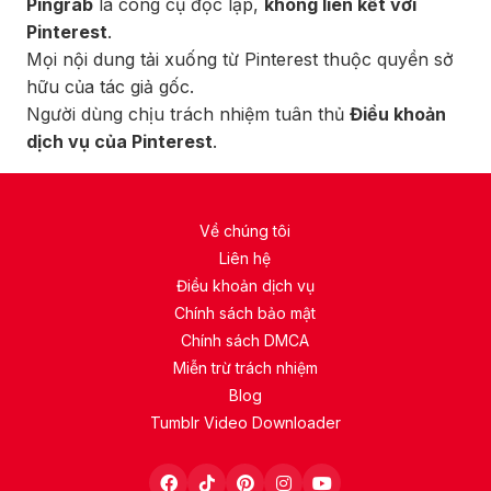
Pingrab
là công cụ độc lập,
không liên kết với
Pinterest
.
Mọi nội dung tải xuống từ Pinterest thuộc quyền sở
hữu của tác giả gốc.
Người dùng chịu trách nhiệm tuân thủ
Điều khoản
dịch vụ của Pinterest
.
Về chúng tôi
Liên hệ
Điều khoản dịch vụ
Chính sách bảo mật
Chính sách DMCA
Miễn trừ trách nhiệm
Blog
Tumblr Video Downloader