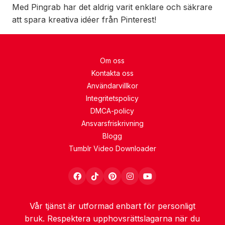
Med Pingrab har det aldrig varit enklare och säkrare
att spara kreativa idéer från Pinterest!
Om oss
Kontakta oss
Användarvillkor
Integritetspolicy
DMCA-policy
Ansvarsfriskrivning
Blogg
Tumblr Video Downloader
Vår tjänst är utformad enbart för personligt
bruk. Respektera upphovsrättslagarna när du