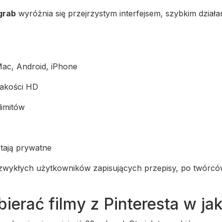
grab
wyróżnia się przejrzystym interfejsem, szybkim dział
Mac, Android, iPhone
jakości HD
limitów
e
tają prywatne
zwykłych użytkowników zapisujących przepisy, po twórców 
ierać filmy z Pinteresta w ja