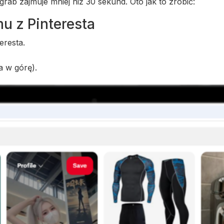
rab zajmuje mniej niż 30 sekund. Oto jak to zrobić:
lmu z Pinteresta
eresta.
a w górę).