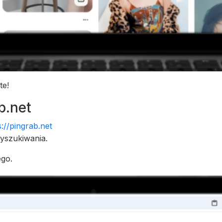
te!
b.net
s://pingrab.net
yszukiwania.
ego.