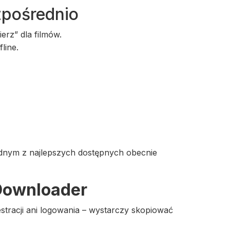
zpośrednio
erz” dla filmów.
line.
ednym z najlepszych dostępnych obecnie
 Downloader
jestracji ani logowania – wystarczy skopiować