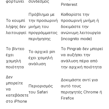
φορτώνει
σύνδεσμος
Pinterest
Πρόβλημα με
Καθαρίστε την
Το κουμπί
την προσωρινή
προσωρινή μνήμη ή
λήψης δεν
μνήμη του
δοκιμάστε την
λειτουργεί
προγράμματος
ανώνυμη λειτουργία
περιήγησης
(incognito mode)
Το βίντεο
Το Pingrab δεν μπορεί
Το αρχικό pin
έχει
να αυξήσει την
έχει χαμηλή
χαμηλή
ανάλυση πέρα από
ανάλυση
ποιότητα
την αρχική ποιότητα
Δεν
Δοκιμάστε αντί για
μπορείτε
Περιορισμός
αυτό τους
να
του Safari
περιηγητές Chrome ή
κατεβάσετε
Firefox
στο iPhone