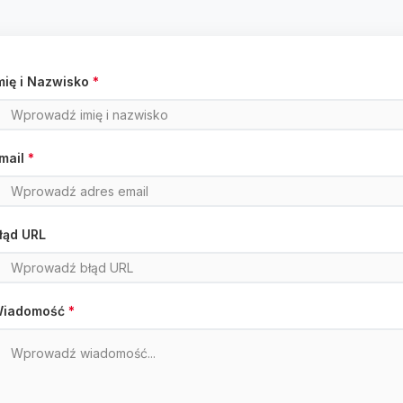
mię i Nazwisko
*
mail
*
łąd URL
iadomość
*