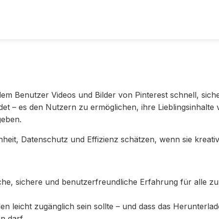
t dem Benutzer Videos und Bilder von Pinterest schnell, sic
et – es den Nutzern zu ermöglichen, ihre Lieblingsinhalte
geben.
chheit, Datenschutz und Effizienz schätzen, wenn sie kreati
ache, sichere und benutzerfreundliche Erfahrung für alle zu 
eden leicht zugänglich sein sollte – und dass das Herunterl
n darf.