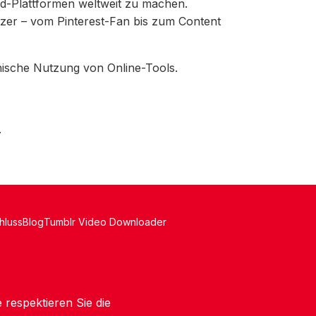
ad-Plattformen weltweit zu machen.
zer – vom Pinterest-Fan bis zum Content
hische Nutzung von Online-Tools.
.
hluss
Blog
Tumblr Video Downloader
 respektieren Sie die