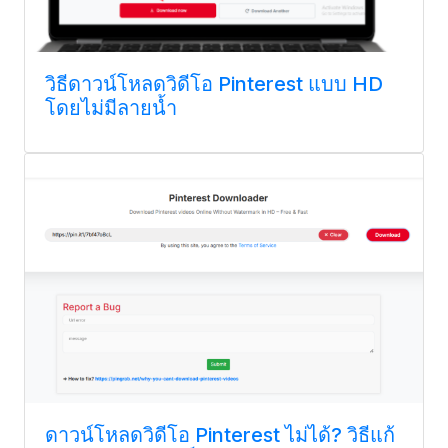
วิธีดาวน์โหลดวิดีโอ Pinterest แบบ HD
โดยไม่มีลายน้ำ
ดาวน์โหลดวิดีโอ Pinterest ไม่ได้? วิธีแก้