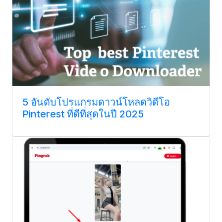
5 อันดับโปรแกรมดาวน์โหลดวิดีโอ
Pinterest ที่ดีที่สุดในปี 2025