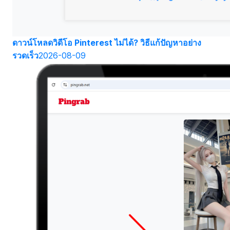
ดาวน์โหลดวิดีโอ Pinterest ไม่ได้? วิธีแก้ปัญหาอย่าง
รวดเร็ว
2026-08-09