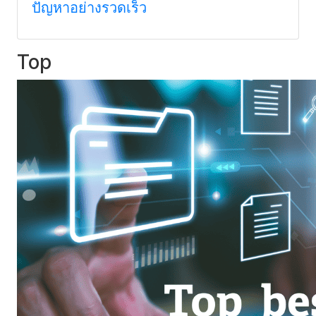
ปัญหาอย่างรวดเร็ว
Top